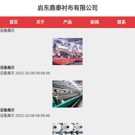
启东鼎泰衬布有限公司
首页
关于
产品
新闻
联系
设备展示
设备展示
设备展示
2022-10-08 09:09:46
设备展示
设备展示
2022-10-08 09:09:46