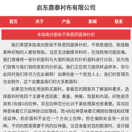
启东鼎泰衬布有限公司
首页
关于
产品
新闻
联系
本指南对那些不熟悉四面弹针织
我们希望本指南对那些不熟悉四面弹针织，不熟悉缝纫，刚接触
某种织物的人都有帮助。当您无法触摸布料时，在线购物可能困难。
我们很难将一些针织面料与大面料商店的针织面料进行比较，因为他
们销售与我们相同类型的针织品。我们正在努力提供样品样本，但与
此同时我们将尽力在此解释！如果你是一个视觉人士，我们的管理员
也会制作，这个会覆盖我们的大多数面料：
如果您为特定用途购买面料，查看您的图案并了解面料要求。选
择面料时有四个主要考虑因素：重量，伸展，恢复和内容。织物是否
具有2向或4向拉伸，并且拉伸百分比对于某些图案也很重要。双向拉
伸意味着它只延伸穿过纹理线，而4向拉伸意味着它横跨纹理线和纹理
线延伸。机织面料不会在一个方向上拉伸，但在偏斜处会有一点拉
伸。不同的图案需要不同的拉伸量。当您准备好您的图案时，请仔细