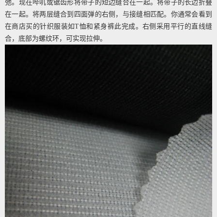
弛。现在哔叽或锯齿形将带子的短边缝合在一起。将带子的长边折叠
在一起。将两层缝合到四面弹的右侧，与接缝相匹配。你通常会看到
在商店买的针织服装如T恤和紧身裤此完成。右侧采用平行的直线缝
合，底部为螺纹环，可实现拉伸。