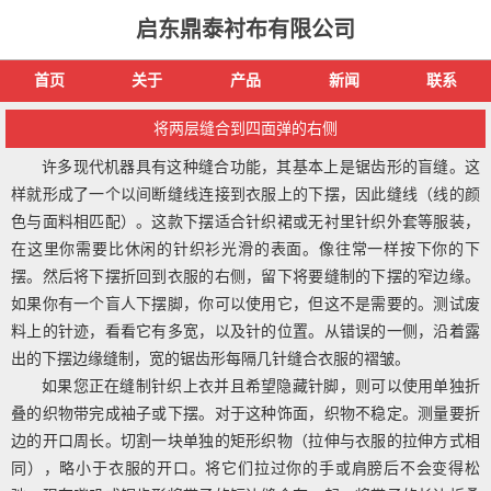
启东鼎泰衬布有限公司
首页
关于
产品
新闻
联系
将两层缝合到四面弹的右侧
许多现代机器具有这种缝合功能，其基本上是锯齿形的盲缝。这
样就形成了一个以间断缝线连接到衣服上的下摆，因此缝线（线的颜
色与面料相匹配）。这款下摆适合针织裙或无衬里针织外套等服装，
在这里你需要比休闲的针织衫光滑的表面。像往常一样按下你的下
摆。然后将下摆折回到衣服的右侧，留下将要缝制的下摆的窄边缘。
如果你有一个盲人下摆脚，你可以使用它，但这不是需要的。测试废
料上的针迹，看看它有多宽，以及针的位置。从错误的一侧，沿着露
出的下摆边缘缝制，宽的锯齿形每隔几针缝合衣服的褶皱。
如果您正在缝制针织上衣并且希望隐藏针脚，则可以使用单独折
叠的织物带完成袖子或下摆。对于这种饰面，织物不稳定。测量要折
边的开口周长。切割一块单独的矩形织物（拉伸与衣服的拉伸方式相
同），略小于衣服的开口。将它们拉过你的手或肩膀后不会变得松