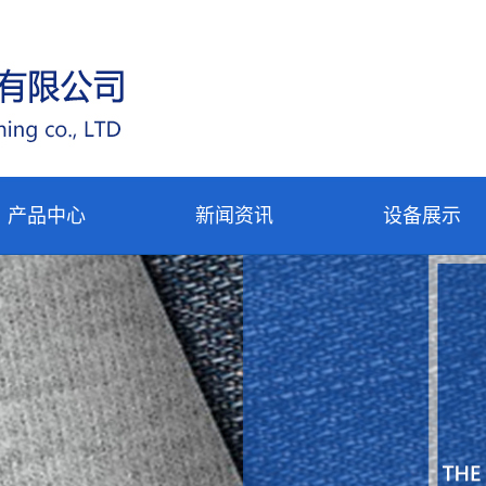
产品中心
新闻资讯
设备展示
四面弹
公司新闻
设备展示
喷水衬
行业新闻
公司内景
经编衬
技术中心
领衬
轧无纺布
沫浸渍无
熔喷布
纺布