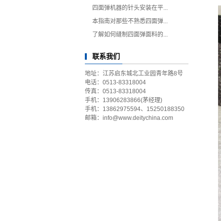
四面弹机器的针头安装在平...
本指南对那些不熟悉四面弹...
了解如何缝制四面弹面料的...
联系我们
地址：江苏启东城北工业园青年路8号
电话：0513-83318004
传真：0513-83318004
手机：13906283866(茅经理)
手机：13862975594、15250188350
邮箱：
info@www.deitychina.com