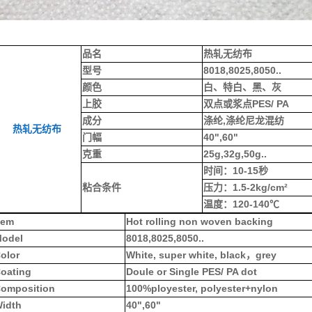
品名
热轧无纺布
型号
8018,8025,8050..
颜色
白、特白、黑、灰
上胶
双点或浆点PES/ PA
成分
涤纶,涤纶尼龙混纺
热轧无纺布
门幅
40",60"
克重
25g,32g,50g..
时间：10-15秒
粘合条件
压力：1.5-2kg/cm²
温度：120-140℃
tem
Hot rolling non woven backing
odel
8018,8025,8050..
olor
White, super white, black，grey
oating
Doule or Single PES/ PA dot
omposition
100%ployester, polyester+nylon
idth
40",60"