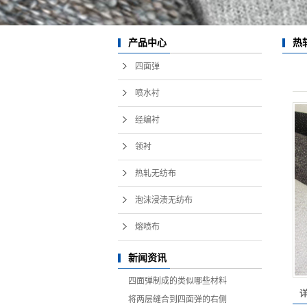
产品中心
热
四面弹
喷水衬
经编衬
领衬
热轧无纺布
泡沫浸渍无纺布
熔喷布
新闻资讯
四面弹制成的类似哪些材料
将两层缝合到四面弹的右侧