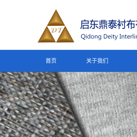
首页
关于我们
公司简介
联系我们
企业理念
热
泡