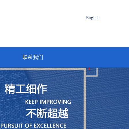
English
联系我们