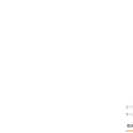
上一
下一
相