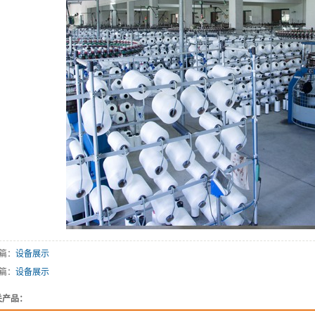
篇：
设备展示
篇：
设备展示
关产品：