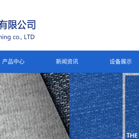
产品中心
新闻资讯
设备展示
四面弹
公司新闻
设备展示
喷水衬
行业新闻
公司内景
经编衬
技术中心
领衬
轧无纺布
沫浸渍无
熔喷布
纺布