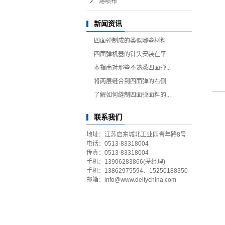
熔喷布
新闻资讯
四面弹制成的类似哪些材料
四面弹机器的针头安装在平...
本指南对那些不熟悉四面弹...
将两层缝合到四面弹的右侧
了解如何缝制四面弹面料的...
联系我们
地址：江苏启东城北工业园青年路8号
电话：0513-83318004
传真：0513-83318004
手机：13906283866(茅经理)
手机：13862975594、15250188350
邮箱：
info@www.deitychina.com